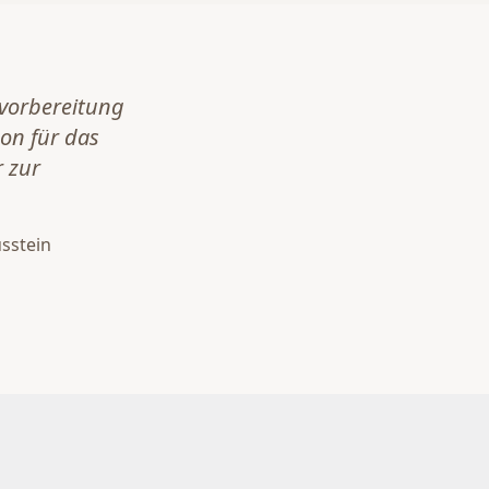
svorbereitung
on für das
 zur
usstein