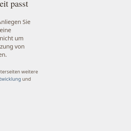
it passt
nliegen Sie
eine
 nicht um
tzung von
en.
nterseiten weitere
twicklung
und